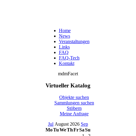
Home
News
Veranstaltungen
Links
FAQ
FAQ-Tech
Kontakt
mdmFacet
Virtueller Katalog
Objekte suchen
Sammlungen suchen
Stöbern
Meine Anfrage
Jul
August 2026
Sep
Mo
Tu
We
Th
Fr
Sa
Su
1
2