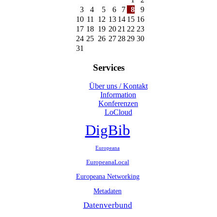
3
4
5
6
7
8
9
10
11
12
13
14
15
16
17
18
19
20
21
22
23
24
25
26
27
28
29
30
31
Services
Über uns / Kontakt
Information
Konferenzen
LoCloud
DigBib
Europeana
EuropeanaLocal
Europeana Networking
Metadaten
Datenverbund