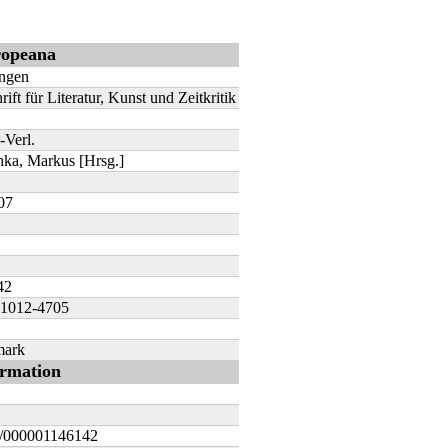
opeana
ngen
rift für Literatur, Kunst und Zeitkritik
-Verl.
hka, Markus [Hrsg.]
07
42
 1012-4705
mark
ormation
000001146142