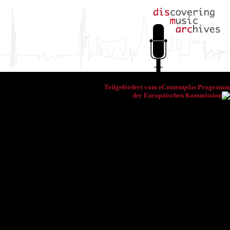
Teilgefördert vom eContent
plus
Programm
der Europäischen Kommission