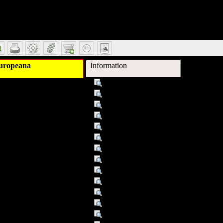
tail
uropeana
Information
Titel :
Hanns durch die Zeit
Autor/Ersteller :
Hengstler, Wilhelm
Schlagwort :
Hommage
Verleger :
Weitra
Verleger :
Publication PN°1, Bibliothek der Pro
Beitragender :
Wilhelm Hengstler
Datum :
2009
Datum/veröffentlicht :
01.01.07
Datum/veröffentlicht :
2007
Objekttyp :
Text
Umfang :
102 S. : + 1 DVD-Video
Format :
SACHB
Identifikationsnummer :
1144405