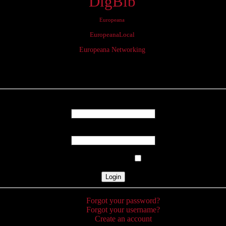
DigBib
Europeana
EuropeanaLocal
Europeana Networking
Login
Username
Password
Remember Me
Forgot your password?
Forgot your username?
Create an account