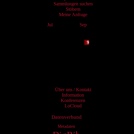
Sammlungen suchen
Stöbern
Meine Anfrage
Jul
August 2026
Sep
Mo
Tu
We
Th
Fr
Sa
Su
1
2
3
4
5
6
7
8
9
10
11
12
13
14
15
16
17
18
19
20
21
22
23
24
25
26
27
28
29
30
31
Services
Über uns / Kontakt
Information
Konferenzen
LoCloud
Datenverbund
Metadaten