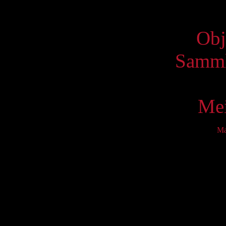
Virtue
Obj
Samml
Mei
M
Mo
2
9
16
23
30