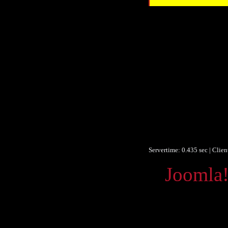
Ver
Ver
Beitrag
Beitrag
D
Datum/veröffent
Datum/veröffent
Obje
F
Identifikationsn
Ist Versi
Servertime: 0.435 sec | Clie
Powered by
Joomla