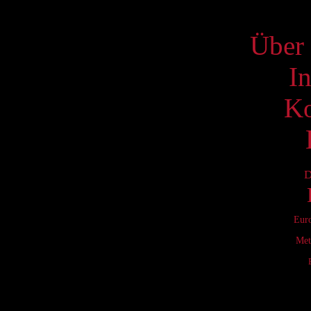
S
Über 
I
Ko
D
Eur
Met