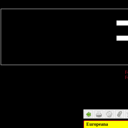
R
F
F
Detail
Europeana