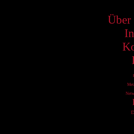
S
Über 
I
Ko
Met
Netw
D