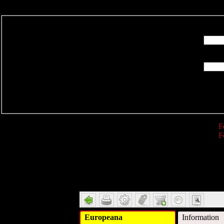
R
F
F
Detail
Europeana
Information