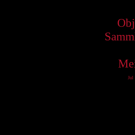
Virtue
Obj
Samml
Mei
Jul
Mo
3
10
17
24
31