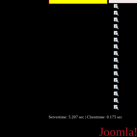
Titel :
Kinderpo
Autor/Ersteller :
Kuhnen,
Schlagwort :
Medium a
Verleger :
Göttinge
Verleger :
Hogrefe,
Beitragender :
Korinna
Datum :
2009
Datum/veröffentlicht :
01.01.0
Datum/veröffentlicht :
2007
Objekttyp :
Text
Umfang :
XVI, 323 
Format :
SACHB
Identifikationsnummer :
114021
Identifikationsnummer :
ISBN: 9
Identifikationsnummer :
ISBN (Zu
Ist Teil von :
Internet
Servertime: 5.207 sec | Clienttime:
0.175 sec
Powered by
Joomla