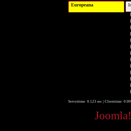
Europeana
I
Titel :
Schlagwort :
Verleger :
Verleger :
Beitragender :
Datum :
Datum/veröffentlicht :
Datum/veröffentlicht :
Objekttyp :
Format :
Identifikationsnummer :
Identifikationsnummer :
Ist Version von :
Servertime: 0.123 sec | Clienttime:
0.09
Powered by
Joomla