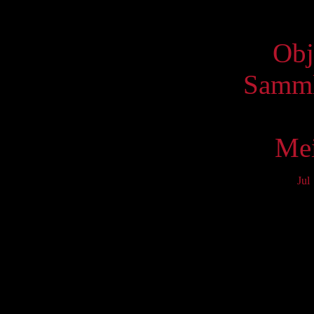
Virtue
Obj
Samml
Mei
Jul
Mo
3
10
17
24
31