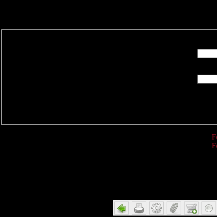
R
F
F
Detail