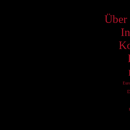
S
Über 
I
Ko
Eur
D