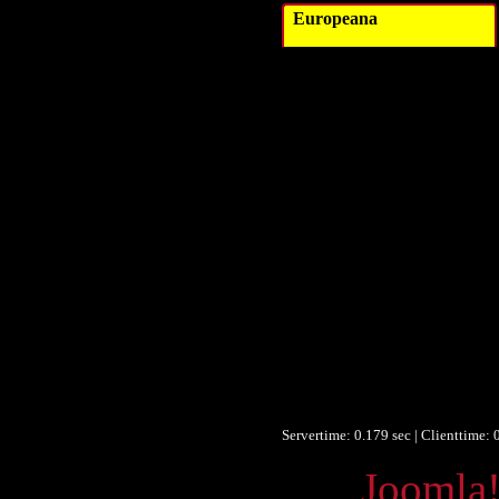
Europeana
Titel
Autor/Ersteller
Verleger
Verleger
Beitragender 
Datum 
Datum/veröffentlicht
Datum/veröffentlicht
Objekttyp 
Umfang 
Format 
Identifikationsnummer 
Identifikationsnummer 
Identifikationsnummer 
Ist Teil von
Servertime: 0.179 sec | Clienttime:
Powered by
Joomla