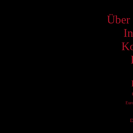
S
Über 
I
Ko
Eur
D