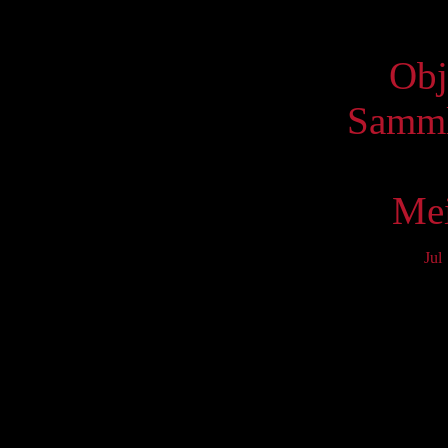
Virtue
Obj
Samml
Mei
Jul
Mo
3
10
17
24
31