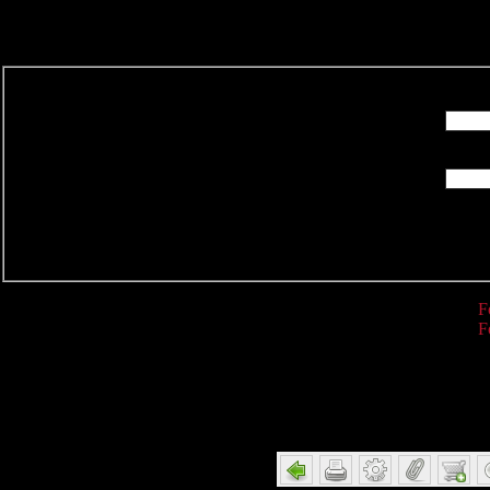
R
F
F
Detail