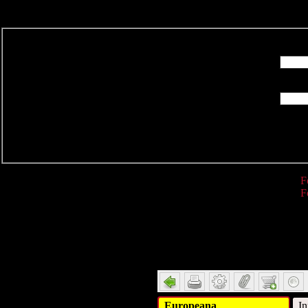
R
F
F
Detail
Europeana
In