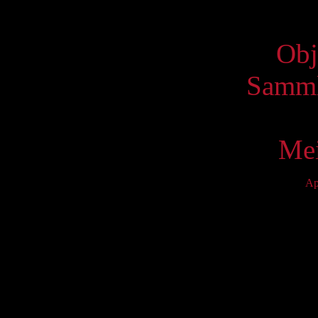
Virtue
Obj
Samml
Mei
Ap
Mo
4
11
18
25
S