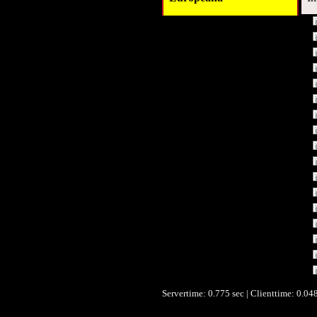
Titel :
Autor/Ersteller :
Schlagwort :
Verleger :
Verleger :
Beitragender :
Beitragender :
Datum :
Datum/veröffentlicht :
Datum/veröffentlicht :
Objekttyp :
Umfang :
Format :
Identifikationsnummer :
Identifikationsnummer :
Identifikationsnummer :
Ist Teil von :
Servertime: 0.775 sec | Clienttime:
0.048