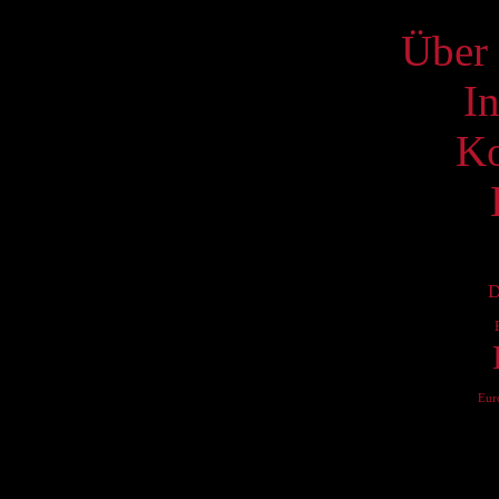
Über 
I
Ko
D
Eur