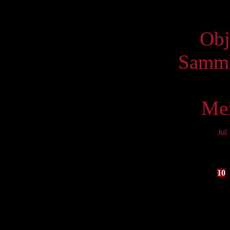
Virtue
Obj
Samml
Mei
Jul
Mo
3
10
17
24
31