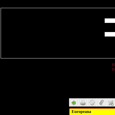
R
F
F
Detail
Europeana