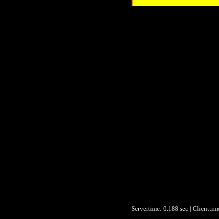
Ti
Ti
Alternativer Tit
Autor/Erstell
Verleg
Verleg
Beitragend
Beitragend
Datu
Datum/veröffentlic
Datum/veröffentlic
Objektt
Umfan
Form
Identifikationsnumm
Identifikationsnumm
Ist Teil v
Ist Version v
Servertime: 0.188 sec | Clientti