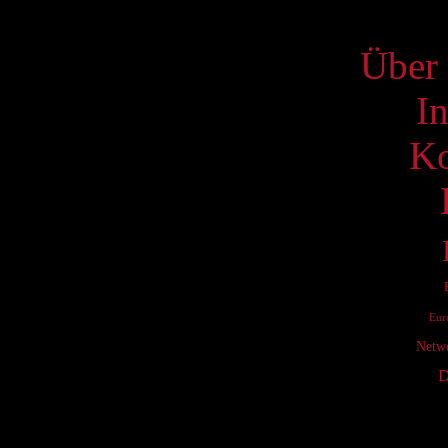
S
Über 
I
Ko
Eur
Netw
D