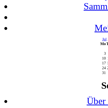
Samml
Mei
Jul
Mo
3
10
17
24
31
S
Über 