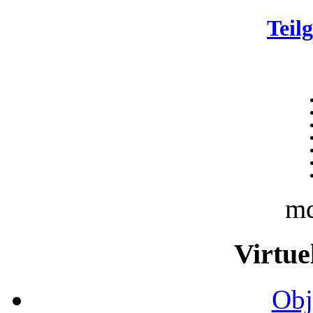
Teil
m
Virtue
Obj