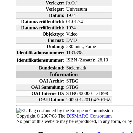
Verleger:
[o.O.]
Verleger:
Universum
Datum:
1974
Datum/veröffentlicht:
01.01.74
Datum/veröffentlicht:
1974
Objekttyp:
Video
Format:
DVD
Umfang:
230 min.; Farbe
Identifikationsnummer:
1131898
ISBN (Zusatz):  26,10
Identifikationsnummer:
Bundesland:
Steiermark
Information
OAI Archiv:
STBG
OAI Sammlung:
STBG
OAI Interne ID:
STBG/000001131898
OAI Datum:
2009-01-20T04:30:16Z
co-funded by the European Commission
Copyright © 2007/08 The
DISMARC Consortium
No part of this website may be reproduced, in any form, or 