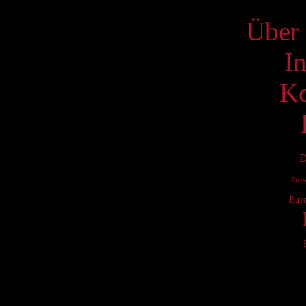
Über 
I
Ko
D
Eur
Eur