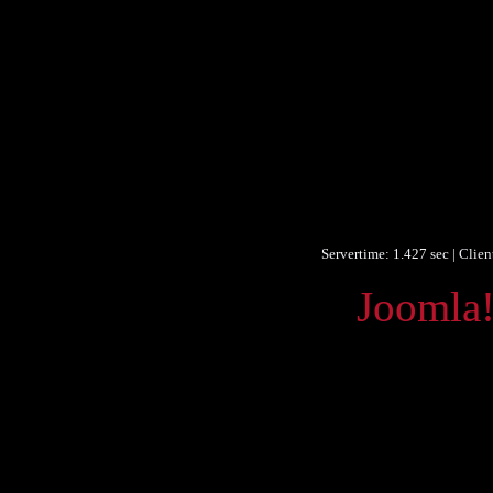
Autor/Erst
Beitrag
D
Datum/veröffent
Datum/veröffent
Obje
Um
F
Identifikationsn
Servertime: 1.427 sec | Clie
Powered by
Joomla