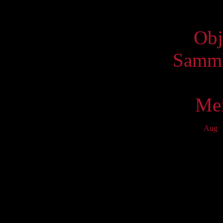
Virtue
Obj
Samml
Mei
Aug
S
Mo
T
1
8
15
22
29
S