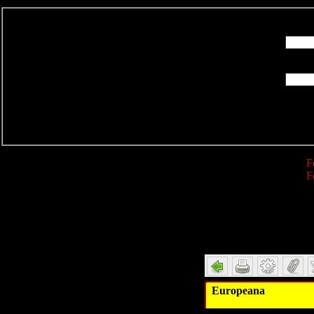
R
F
F
Detail
Europeana