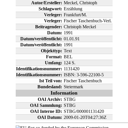
Autor/Ersteller:
Meckel, Christoph
Schlagwort:
Erzählung
Verleger:
Frankfurt/M.
Verleger:
Fischer Taschenbuch-Verl.
Beitragender:
Christoph Meckel
Datum:
1991
Datum/veröffentlicht:
01.01.91
Datum/veröffentlicht:
1991
Objekttyp:
Text
Format:
BEL
Umfang:
124 S.
Identifikationsnummer:
1131420
Identifikationsnummer:
ISBN: 3-596-22100-5
Ist Teil von:
Fischer Taschenbuch
Bundesland:
Steiermark
Information
OAI Archiv:
STBG
OAI Sammlung:
STBG
OAI Interne ID:
STBG/000001131420
OAI Datum:
2009-01-20T04:27:36Z
co-funded by the European Commission