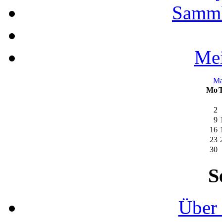
Samml
Mei
M
Mo
2
9
16
23
30
S
Über 