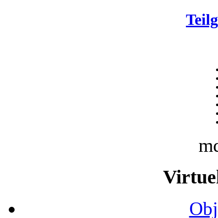
Teil
m
Virtue
Obj