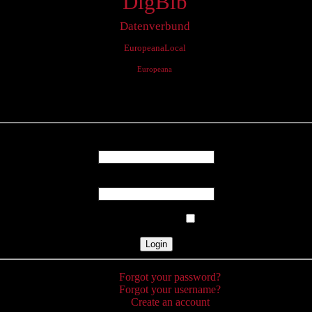
DigBib
Datenverbund
EuropeanaLocal
Europeana
Login
Username
Password
Remember Me
Forgot your password?
Forgot your username?
Create an account