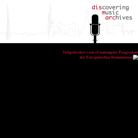
Teilgefördert vom eContent
plus
Programm
der Europäischen Kommission