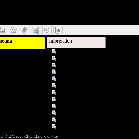
il
peana
Information
Titel :
Antike Welt
Schlagwort :
Zeitschrift für Archäologie und Kulturge
Verleger :
Mainz
Verleger :
Zabern
Beitragender :
Nünnerich-Asmus, Annette
Beitragender :
Chefred.: Annette Nünnerich-Asmus
Datum :
2004
Datum/veröffentlicht :
2004
Objekttyp :
Text
Format :
ZS
dentifikationsnummer :
1131303
Ist Version von :
05
me: 1.271 sec | Clienttime:
0.04 sec