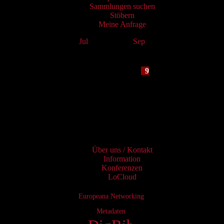
Sammlungen suchen
Stöbern
Meine Anfrage
Jul
August 2026
Sep
Mo
Tu
We
Th
Fr
Sa
Su
1
2
3
4
5
6
7
8
9
10
11
12
13
14
15
16
17
18
19
20
21
22
23
24
25
26
27
28
29
30
31
Services
Über uns / Kontakt
Information
Konferenzen
LoCloud
Europeana Networking
Metadaten