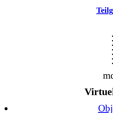
Teil
m
Virtue
Obj