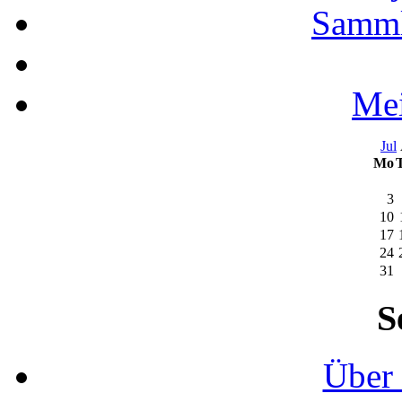
Samml
Mei
Jul
Mo
3
10
17
24
31
S
Über 