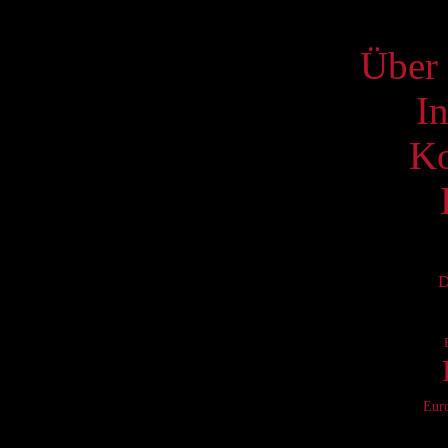
S
Über 
I
Ko
D
Eur