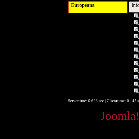
Europeana
Inf
Titel :
Schlagwort :
Verleger :
Verleger :
Beitragender :
Beitragender :
Datum :
Datum/veröffentlicht :
Objekttyp :
Format :
Identifikationsnummer :
Ist Version von :
Servertime: 0.623 sec | Clienttime:
0.145 
Powered by
Joomla