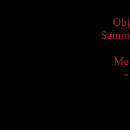
Virtue
Obj
Samml
Mei
Jul
Mo
3
10
17
24
31