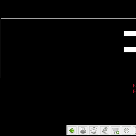
R
F
F
Detail