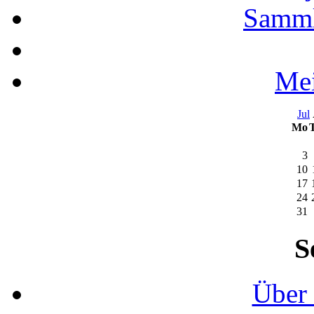
Samml
Mei
Jul
Mo
3
10
17
24
31
S
Über 