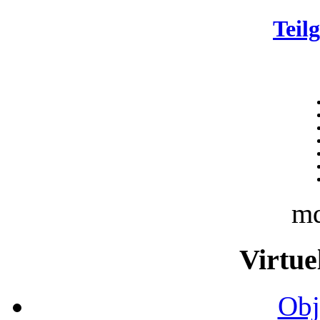
Teil
m
Virtue
Obj