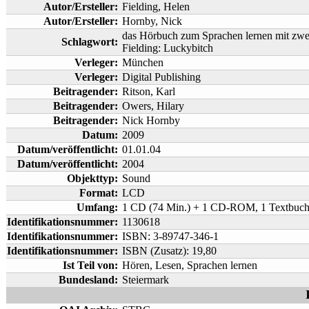
Autor/Ersteller:
Fielding, Helen
Autor/Ersteller:
Hornby, Nick
das Hörbuch zum Sprachen lernen mit zwe
Schlagwort:
Fielding: Luckybitch
Verleger:
München
Verleger:
Digital Publishing
Beitragender:
Ritson, Karl
Beitragender:
Owers, Hilary
Beitragender:
Nick Hornby
Datum:
2009
Datum/veröffentlicht:
01.01.04
Datum/veröffentlicht:
2004
Objekttyp:
Sound
Format:
LCD
Umfang:
1 CD (74 Min.) + 1 CD-ROM, 1 Textbuc
Identifikationsnummer:
1130618
Identifikationsnummer:
ISBN: 3-89747-346-1
Identifikationsnummer:
ISBN (Zusatz): 19,80
Ist Teil von:
Hören, Lesen, Sprachen lernen
Bundesland:
Steiermark