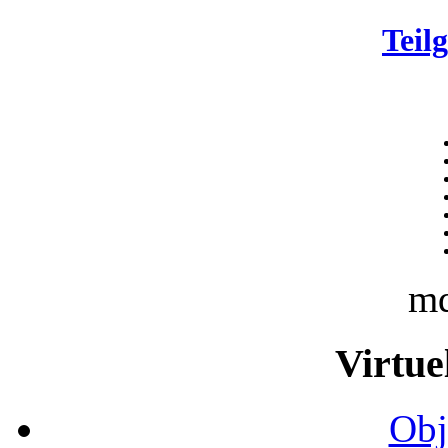
Teil
m
Virtue
Obj