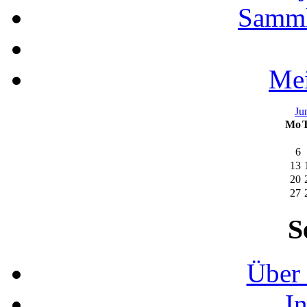
Samml
Mei
Ju
Mo
6
13
20
27
S
Über 
I