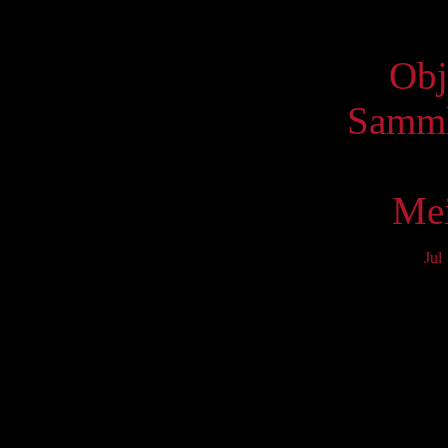
Virtue
Obj
Samml
Mei
Jul
Mo
3
10
17
24
31