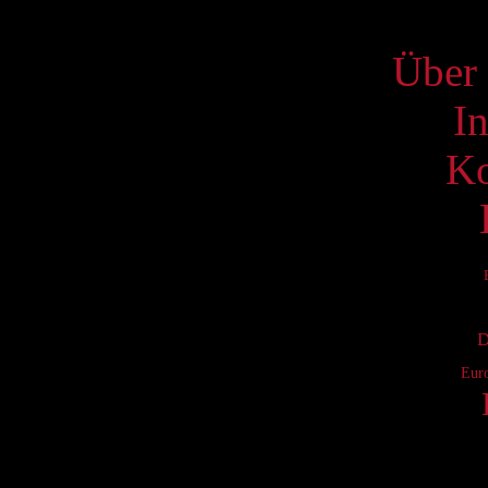
S
Über 
I
Ko
D
Eur