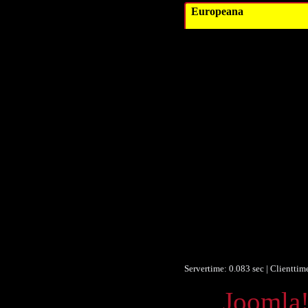
Europeana
Tit
Autor/Erstell
Autor/Erstell
Verleg
Verleg
Beitragend
Datu
Datum/veröffentlic
Datum/veröffentlic
Objektt
Umfan
Forma
Identifikationsnumme
Identifikationsnumme
Identifikationsnumme
Servertime: 0.083 sec | Clienttim
Powered by
Joomla