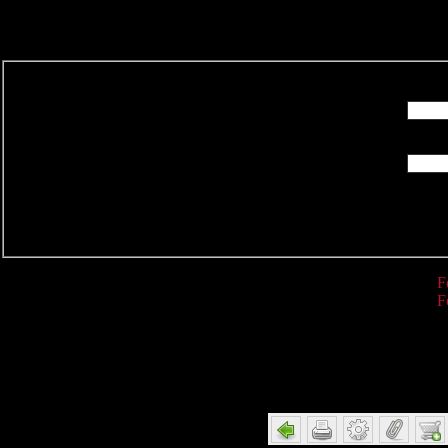
R
F
F
Detail