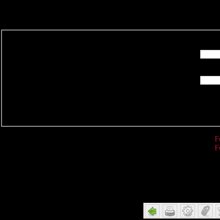
R
F
F
Detail