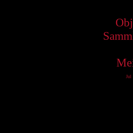
Virtue
Obj
Samml
Mei
Jul
Mo
3
10
17
24
31