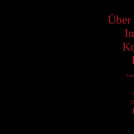
S
Über 
I
Ko
Eur
D