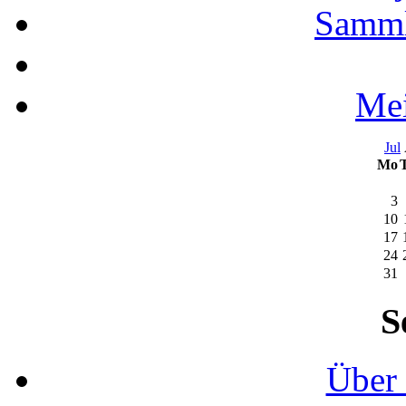
Samml
Mei
Jul
Mo
3
10
17
24
31
S
Über 