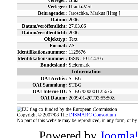
Verleger:
Graz
Verleger:
Urania-Verl.
Beitragender:
Jaroschka, Markus [Hrsg.]
Datum:
2006
Datum/veröffentlicht:
27.03.06
Datum/veröffentlicht:
2006
Objekttyp:
Text
Format:
ZS
Identifikationsnummer:
1125676
Identifikationsnummer:
ISSN: 1012-4705
Bundesland:
Steiermark
Information
OAI Archiv:
STBG
OAI Sammlung:
STBG
OAI Interne ID:
STBG/000001125676
OAI Datum:
2009-01-20T03:55:50Z
co-funded by the European Commission
Copyright © 2007/08 The
DISMARC Consortium
No part of this website may be reproduced, in any form, or 
Powered by
Joomla