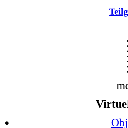
Teil
m
Virtue
Obj