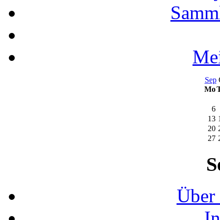
Samml
Mei
Sep
Mo
6
13
20
27
S
Über 
I