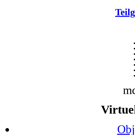
Teil
m
Virtue
Obj