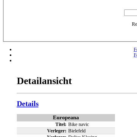
R
F
F
Detailansicht
Details
Europeana
Titel:
Bike navic
Verleger:
Bielefeld