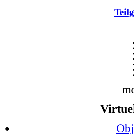
Teil
m
Virtue
Obj