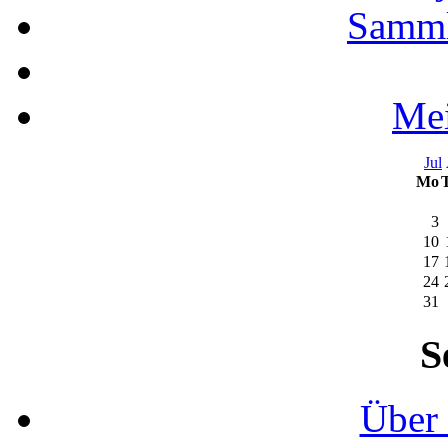
Samml
Mei
Jul
Mo
3
10
17
24
31
S
Über 