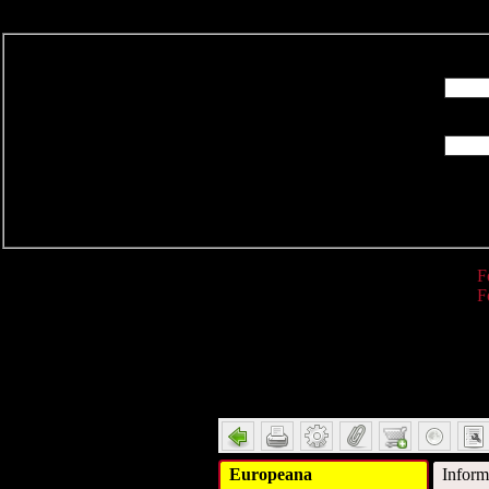
R
F
F
Detail
Europeana
Inform