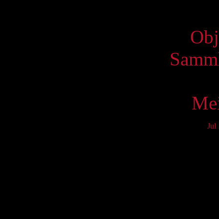
Virtue
Obj
Samml
Mei
Jul
Mo
3
10
17
24
31