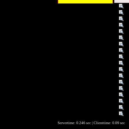
Titel :
In
Alternativer Titel :
Gr
Autor/Ersteller :
Ge
Schlagwort :
Sc
Schlagwort :
R
Verleger :
M
Verleger :
G
Beitragender :
Jä
Beitragender :
Te
Datum :
2
Datum/veröffentlicht :
01
Datum/veröffentlicht :
2
Objekttyp :
Te
Format :
B
Identifikationsnummer :
0
Identifikationsnummer :
I
Identifikationsnummer :
IS
Ist Teil von :
Bl
Servertime: 0.246 sec | Clienttime:
0.09 sec