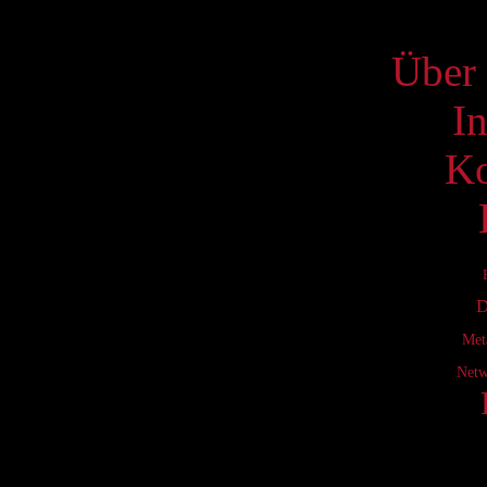
S
Über 
I
Ko
D
Met
Netw