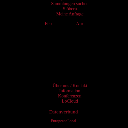
Sammlungen suchen
Stöbern
Meine Anfrage
Feb
March 2025
Apr
Mo
Tu
We
Th
Fr
Sa
Su
1
2
3
4
5
6
7
8
9
10
11
12
13
14
15
16
17
18
19
20
21
22
23
24
25
26
27
28
29
30
31
Services
Über uns / Kontakt
Information
Konferenzen
LoCloud
Datenverbund
EuropeanaLocal