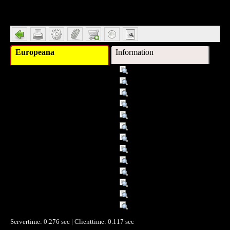
Detail
Europeana
Information
Titel :
Eltern
Schlagwort :
So lernt IHR Kind schlafen
Verleger :
München
Verleger :
Gruner und Jahr
Beitragender :
Hinze, Norbert
Beitragender :
Red. Norbert Hinze
Datum :
2009
Datum/veröffentlicht :
21.12.04
Datum/veröffentlicht :
2005
Objekttyp :
Text
Format :
ZS
Identifikationsnummer :
0077998
Ist Version von :
01
Servertime: 0.276 sec | Clienttime:
0.117 sec