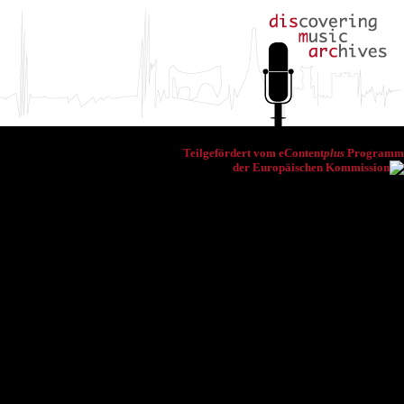
Teilgefördert vom eContent
plus
Programm
der Europäischen Kommission