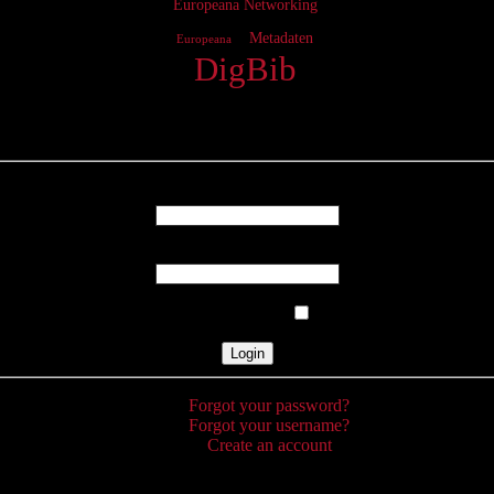
Europeana Networking
Metadaten
Europeana
DigBib
Login
Username
Password
Remember Me
Forgot your password?
Forgot your username?
Create an account