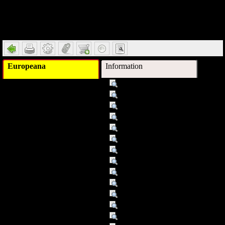
Detail
Europeana
Information
Titel :
Todesraten
Autor/Ersteller :
Jelinek, Elfriede
Autor/Ersteller :
Neuwirth, Olga
Schlagwort :
Hörstück nach zwei Monologen
Verleger :
o. O.
Verleger :
Audio Book
Beitragender :
Hoppe, Marianne
Beitragender :
Morgenroth, Daniel
Beitragender :
Elfriede Jelinek
Datum :
1999
Datum/veröffentlicht :
01.01.99
Datum/veröffentlicht :
1999
Objekttyp :
Sound