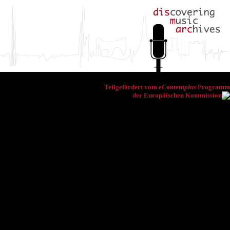
Teilgefördert vom eContent
plus
Programm
der Europäischen Kommission