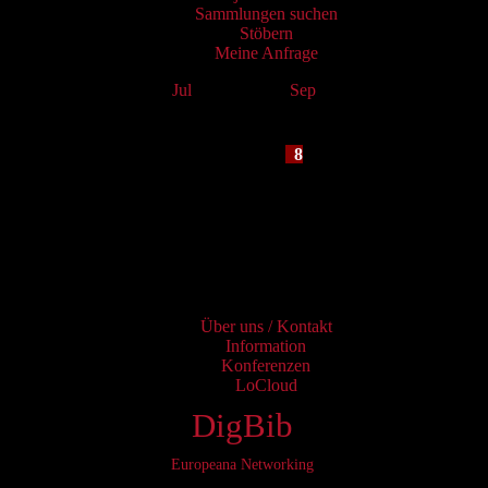
Sammlungen suchen
Stöbern
Meine Anfrage
Jul
August 2026
Sep
Mo
Tu
We
Th
Fr
Sa
Su
1
2
3
4
5
6
7
8
9
10
11
12
13
14
15
16
17
18
19
20
21
22
23
24
25
26
27
28
29
30
31
Services
Über uns / Kontakt
Information
Konferenzen
LoCloud
DigBib
Europeana Networking