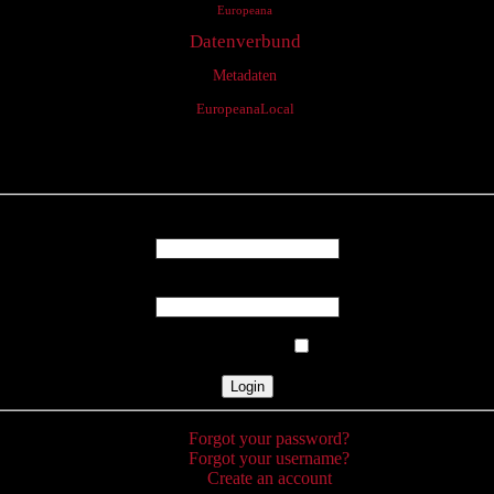
Europeana
Datenverbund
Metadaten
EuropeanaLocal
Login
Username
Password
Remember Me
Forgot your password?
Forgot your username?
Create an account