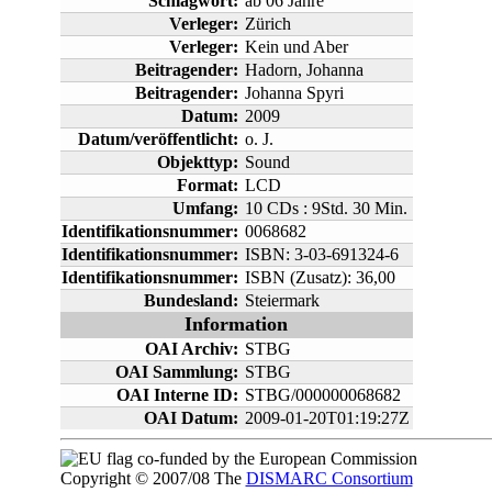
Schlagwort:
ab 06 Jahre
Verleger:
Zürich
Verleger:
Kein und Aber
Beitragender:
Hadorn, Johanna
Beitragender:
Johanna Spyri
Datum:
2009
Datum/veröffentlicht:
o. J.
Objekttyp:
Sound
Format:
LCD
Umfang:
10 CDs : 9Std. 30 Min.
Identifikationsnummer:
0068682
Identifikationsnummer:
ISBN: 3-03-691324-6
Identifikationsnummer:
ISBN (Zusatz): 36,00
Bundesland:
Steiermark
Information
OAI Archiv:
STBG
OAI Sammlung:
STBG
OAI Interne ID:
STBG/000000068682
OAI Datum:
2009-01-20T01:19:27Z
co-funded by the European Commission
Copyright © 2007/08 The
DISMARC Consortium