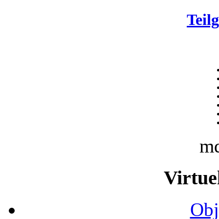
Teil
m
Virtue
Obj