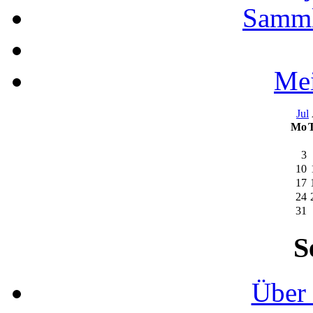
Samml
Mei
Jul
Mo
3
10
17
24
31
S
Über 