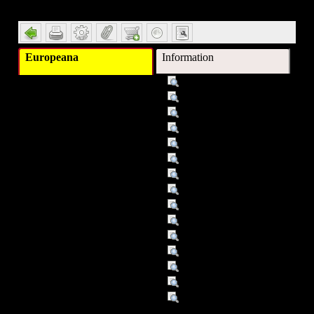
Europeana
Information
Titel :
VaterMorgana
Autor/Ersteller :
Mayer, Doris
Schlagwort :
Roman
Verleger :
Wien
Verleger :
Deuticke
Beitragender :
Doris Mayer
Datum :
2009
Datum/veröffentlicht :
01.01.01
Datum/veröffentlicht :
2001
Objekttyp :
Text
Umfang :
299 S.
Format :
BEL
Identifikationsnummer :
0044530
Identifikationsnummer :
ISBN: 3-216-30571-6
Identifikationsnummer :
ISBN (Zusatz): 0,00