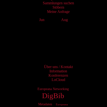
Sammlungen suchen
Stöbern
Meine Anfrage
Jun
July 2026
Aug
Mo
Tu
We
Th
Fr
Sa
Su
1
2
3
4
5
6
7
8
9
10
11
12
13
14
15
16
17
18
19
20
21
22
23
24
25
26
27
28
29
30
31
Services
Über uns / Kontakt
Information
Konferenzen
LoCloud
Europeana Networking
DigBib
Metadaten
Europeana