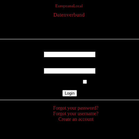
EuropeanaLocal
Datenverbund
Login
Username
Password
Remember Me
Forgot your password?
Forgot your username?
Create an account
Detail