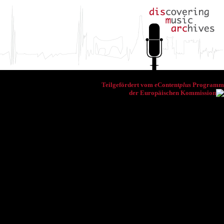
Teilgefördert vom eContent
plus
Programm
der Europäischen Kommission