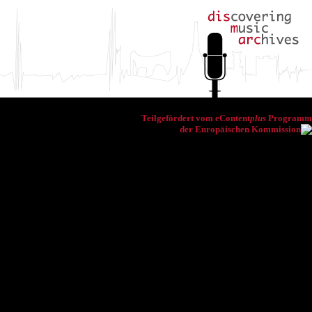
Teilgefördert vom eContent
plus
Programm
der Europäischen Kommission