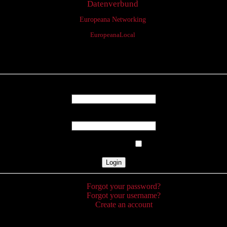
Datenverbund
Europeana Networking
EuropeanaLocal
Login
Username
Password
Remember Me
Forgot your password?
Forgot your username?
Create an account