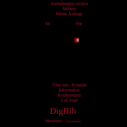
Sammlungen suchen
Stöbern
Meine Anfrage
Jul
August 2026
Sep
Mo
Tu
We
Th
Fr
Sa
Su
1
2
3
4
5
6
7
8
9
10
11
12
13
14
15
16
17
18
19
20
21
22
23
24
25
26
27
28
29
30
31
Services
Über uns / Kontakt
Information
Konferenzen
LoCloud
DigBib
Metadaten
Europeana