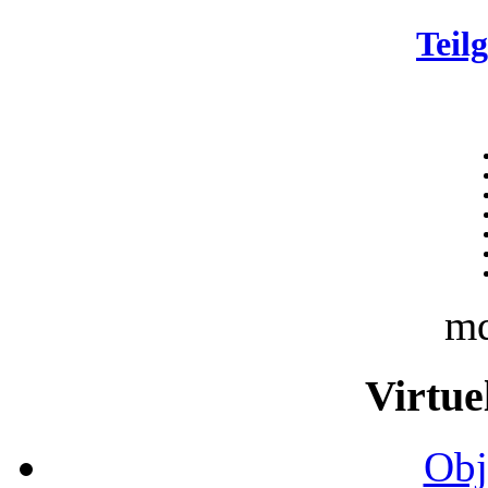
Teil
m
Virtue
Obj