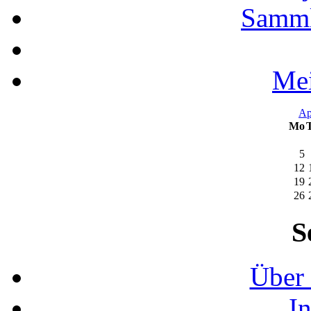
Samml
Mei
Ap
Mo
5
12
19
26
S
Über 
I