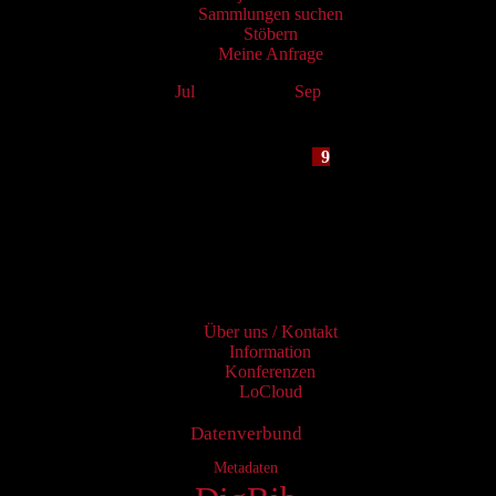
Sammlungen suchen
Stöbern
Meine Anfrage
Jul
August 2026
Sep
Mo
Tu
We
Th
Fr
Sa
Su
1
2
3
4
5
6
7
8
9
10
11
12
13
14
15
16
17
18
19
20
21
22
23
24
25
26
27
28
29
30
31
Services
Über uns / Kontakt
Information
Konferenzen
LoCloud
Datenverbund
Metadaten