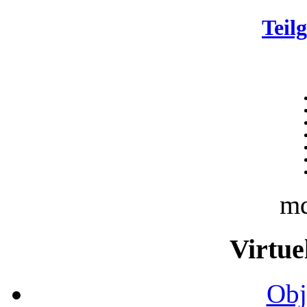
Teil
m
Virtue
Obj