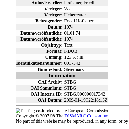
Autor/Ersteller:
Hofbauer, Friedl
Verleger:
Wien
Verleger:
Ueberreuter
Beitragender:
Friedl Hofbauer
Datum:
1974
Datum/veröffentlicht:
01.01.74
Datum/veröffentlicht:
1974
Objekttyp:
Text
Format:
KIJUB
Umfang:
125 S. : Ill.
Identifikationsnummer:
0017342
Bundesland:
Steiermark
Information
OAI Archiv:
STBG
OAI Sammlung:
STBG
OAI Interne ID:
STBG/000000017342
OAI Datum:
2009-01-19T22:18:13Z
co-funded by the European Commission
Copyright © 2007/08 The
DISMARC Consortium
No part of this website may be reproduced, in any form, or 