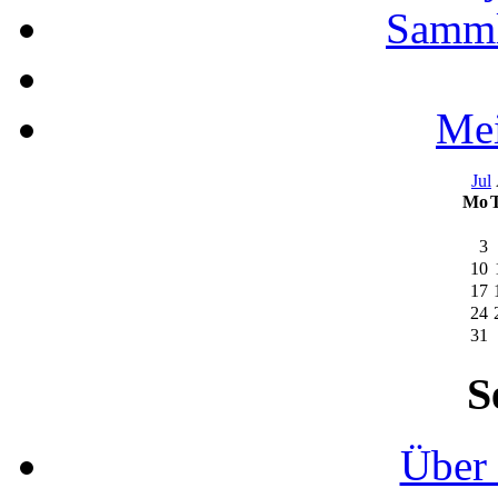
Samml
Mei
Jul
Mo
3
10
17
24
31
S
Über 