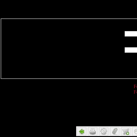
R
F
F
Detail