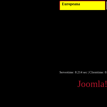
Europeana
Titel 
Schlagwort 
Verleger 
Verleger 
Datum 
Datum/veröffentlicht 
Datum/veröffentlicht 
Objekttyp 
Umfang 
Format 
Identifikationsnummer 
Servertime: 8.214 sec | Clienttime:
0
Powered by
Joomla