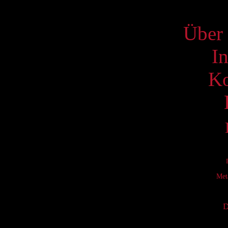
S
Über 
I
Ko
Met
D