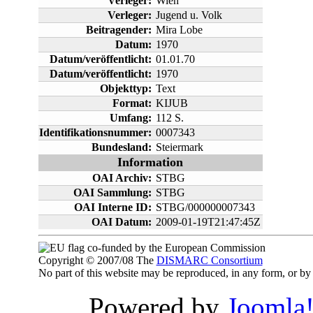
Verleger:
Wien
Verleger:
Jugend u. Volk
Beitragender:
Mira Lobe
Datum:
1970
Datum/veröffentlicht:
01.01.70
Datum/veröffentlicht:
1970
Objekttyp:
Text
Format:
KIJUB
Umfang:
112 S.
Identifikationsnummer:
0007343
Bundesland:
Steiermark
Information
OAI Archiv:
STBG
OAI Sammlung:
STBG
OAI Interne ID:
STBG/000000007343
OAI Datum:
2009-01-19T21:47:45Z
co-funded by the European Commission
Copyright © 2007/08 The
DISMARC Consortium
No part of this website may be reproduced, in any form, or 
Powered by
Joomla