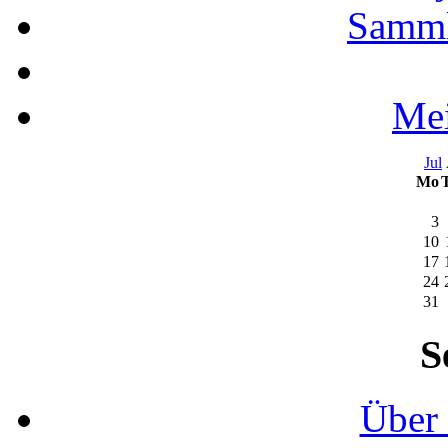
Samml
Mei
Jul
Mo
3
10
17
24
31
S
Über 