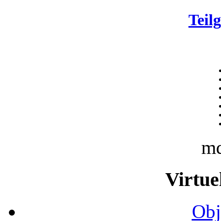
Teil
m
Virtue
Obj