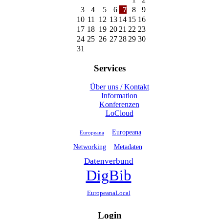
3
4
5
6
7
8
9
10
11
12
13
14
15
16
17
18
19
20
21
22
23
24
25
26
27
28
29
30
31
Services
Über uns / Kontakt
Information
Konferenzen
LoCloud
Europeana
Europeana
Networking
Metadaten
Datenverbund
DigBib
EuropeanaLocal
Login