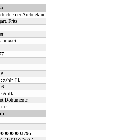
na
chichte der Architektur
rt, Fritz
nt
Baumgart
77
HB
 zahlr. Ill.
96
b.Aufl.
t Dokumente
mark
on
000000003796
01-19T21:37:07Z