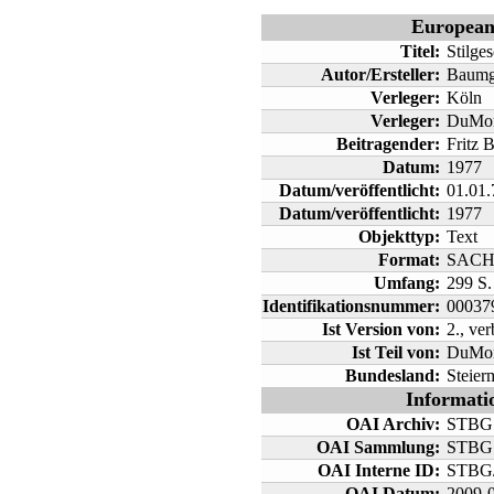
Europea
Titel:
Stilges
Autor/Ersteller:
Baumga
Verleger:
Köln
Verleger:
DuMo
Beitragender:
Fritz 
Datum:
1977
Datum/veröffentlicht:
01.01.
Datum/veröffentlicht:
1977
Objekttyp:
Text
Format:
SAC
Umfang:
299 S. :
Identifikationsnummer:
00037
Ist Version von:
2., ver
Ist Teil von:
DuMon
Bundesland:
Steier
Informati
OAI Archiv:
STBG
OAI Sammlung:
STBG
OAI Interne ID:
STBG/
OAI Datum:
2009-