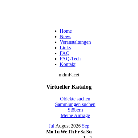
Home
News
Veranstaltungen
Links
FAQ
FAQ-Tech
Kontakt
mdmFacet
Virtueller Katalog
Objekte suchen
Sammlungen suchen
Stöbern
Meine Anfrage
Jul
August 2026
Sep
Mo
Tu
We
Th
Fr
Sa
Su
1
2