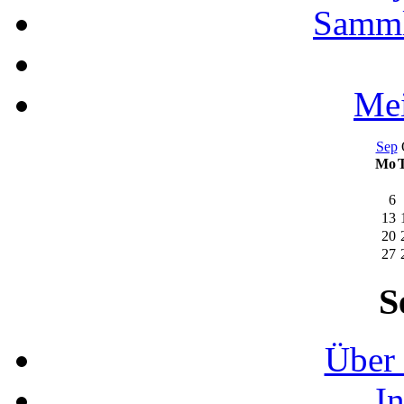
Samml
Mei
Sep
Mo
6
13
20
27
S
Über 
I