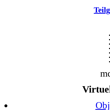
Teil
m
Virtue
Obj