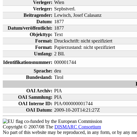
Verleger:
Wien
Verleger:
Sepbstverl.
Beitragender:
Lewisch, Josef Calasanz
Datum:
1877
Datum/veröffentlicht:
1877
Objekttyp:
Text
Format:
Druckschrift: nicht spezifiziert
Format:
Papierzustand: nicht spezifiziert
Umfang:
2 Bll.
Identifikationsnummer:
000001744
Sprache:
deu
Bundesland:
Tirol
OAI Archiv:
PIA
OAI Sammlung:
PIA
OAI Interne ID:
PIA/000000001744
OAI Datum:
2009-10-20T14:21:27Z
co-funded by the European Commission
Copyright © 2007/08 The
DISMARC Consortium
No part of this website may be reproduced, in any form, or by any 