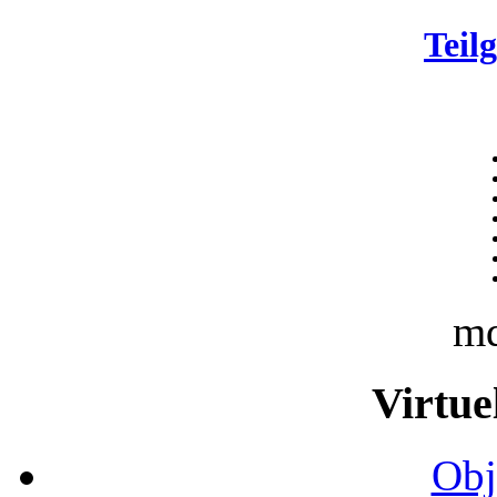
Teil
m
Virtue
Obj