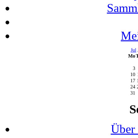
Samml
Mei
Jul
Mo
3
10
17
24
31
S
Über 