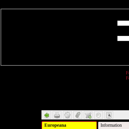
R
F
F
Detail
Europeana
Information