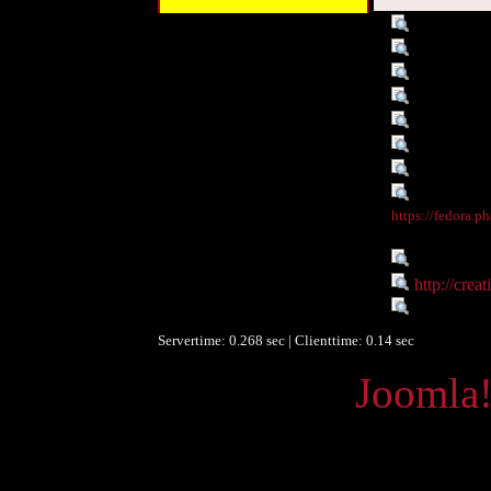
Titel :
Namens- un
Autor/Ersteller :
Wolfgang 
Schlagwort :
ÖFOS 200
Schlagwort :
Namens- un
Beschreibung :
Namens- un
Datum :
2009-06-1
Objekttyp :
Text
Identifikationsnummer :
o:27636
Digitales Objekt - Thumbnail
https://fedora.p
:
Sprache :
de
Rechte :
http://crea
Europeana Datenlieferant :
Phaidra - 
Servertime: 0.268 sec | Clienttime:
0.14 sec
Powered by
Joomla