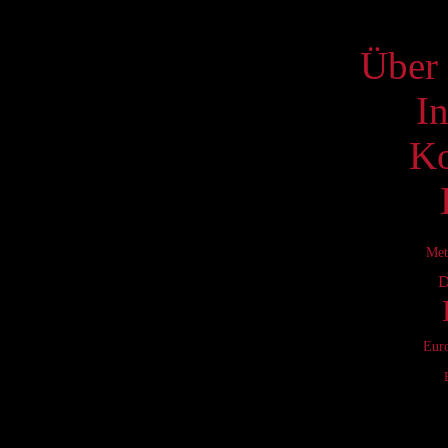
S
Über 
I
Ko
Met
D
Eur