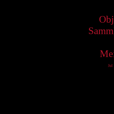
Virtue
Obj
Samml
Mei
Jul
Mo
3
10
17
24
31