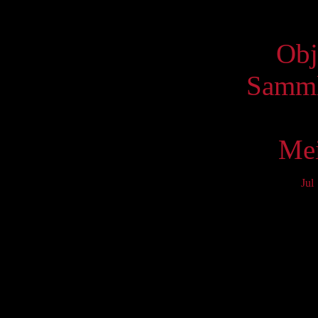
Virtue
Obj
Samml
Mei
Jul
Mo
3
10
17
24
31