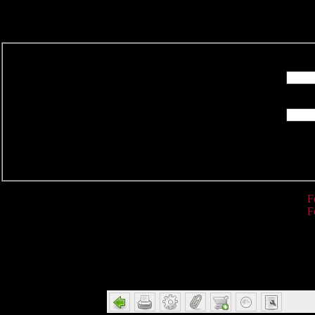
R
F
F
Detail