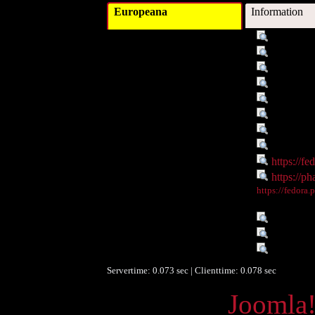
Europeana
Information
Titel :
Methone 
Autor/Ersteller :
MMag. A
Schlagwort :
Hallensle
Schlagwort :
Methone 
Beschreibung :
Südl. Au
Datum :
2009-02-
Objekttyp :
Image
Identifikationsnummer :
o:17142
Digitales Objekt - Link :
https://fe
Digitales Objekt - Webseite :
https://ph
Digitales Objekt - Thumbnail
https://fedora.
:
Sprache :
de
Rechte :
Keine Li
Europeana Datenlieferant :
Phaidra -
Servertime: 0.073 sec | Clienttime:
0.078 sec
Powered by
Joomla