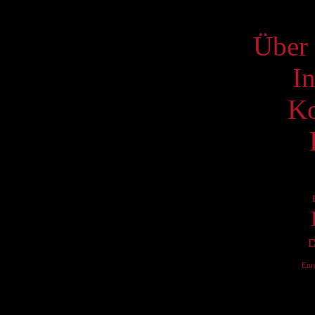
S
Über 
I
Ko
D
Eur