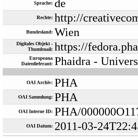
de
Sprache:
http://creativeco
Rechte:
Wien
Bundesland:
https://fedora.ph
Digitales Objekt -
Thumbnail:
Phaidra - Univers
Europeana
Datenlieferant:
PHA
OAI Archiv:
PHA
OAI Sammlung:
PHA/000000O11
OAI Interne ID:
2011-03-24T22:4
OAI Datum: