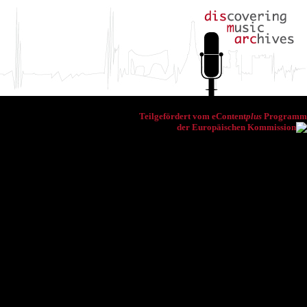
Teilgefördert vom eContent
plus
Programm
der Europäischen Kommission