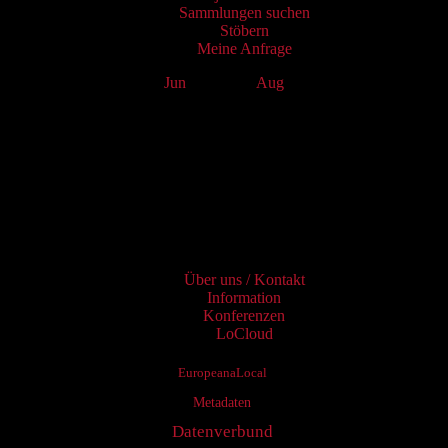
Sammlungen suchen
Stöbern
Meine Anfrage
Jun
July 2026
Aug
Mo
Tu
We
Th
Fr
Sa
Su
1
2
3
4
5
6
7
8
9
10
11
12
13
14
15
16
17
18
19
20
21
22
23
24
25
26
27
28
29
30
31
Services
Über uns / Kontakt
Information
Konferenzen
LoCloud
EuropeanaLocal
Metadaten
Datenverbund