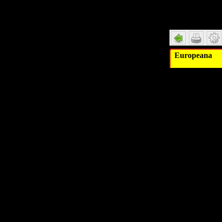
Detail
Europeana
Au
Identifik
Digitales 
Digitales Obje
Digitales Obje