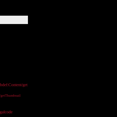
ivie.ac.at
/bdef:Content/get
et/getThumbnail
egalcode