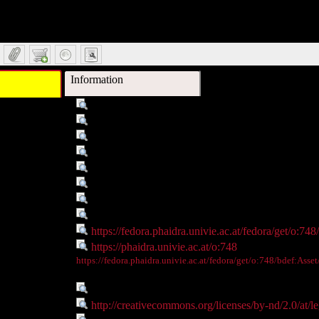
Information
Titel :
Die Universität Wien (Hauptgebäude) 2008
tor/Ersteller :
Dr. Susanne Blumesberger
Schlagwort :
Universität Wien, Hauptgebäude
Schlagwort :
Die Universität Wien (Hauptgebäude) 2008
Beschreibung :
Die Universität Wien im Spätsommer 2008 www.un
Datum :
2010-12-06T15:13:56.046Z
Objekttyp :
Image
ationsnummer :
o:748
Objekt - Link :
https://fedora.phaidra.univie.ac.at/fedora/get/o:748
kt - Webseite :
https://phaidra.univie.ac.at/o:748
kt - Thumbnail
https://fedora.phaidra.univie.ac.at/fedora/get/o:748/bdef:Ass
:
Sprache :
de
Rechte :
http://creativecommons.org/licenses/by-nd/2.0/at/l