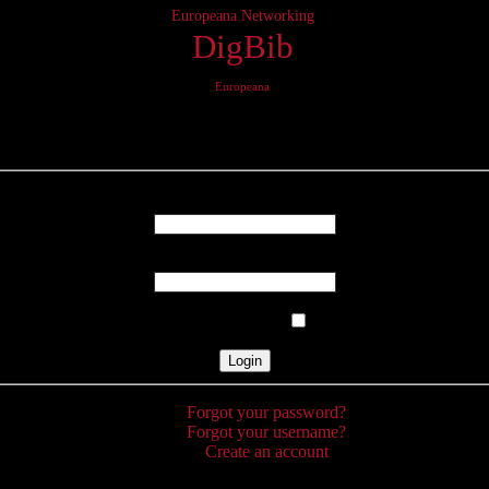
Europeana Networking
DigBib
Europeana
Login
Username
Password
Remember Me
Forgot your password?
Forgot your username?
Create an account