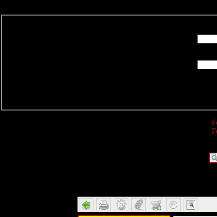
R
F
F
Detail