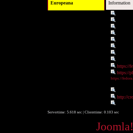
Europeana
Information
Titel :
Die Uni
Autor/Ersteller :
Dr. Sus
Schlagwort :
Univers
Schlagwort :
Die Uni
Beschreibung :
Die Univ
Datum :
2008-10
Objekttyp :
Image
Identifikationsnummer :
o:744
Digitales Objekt - Link :
https://
Digitales Objekt - Webseite :
https://p
Digitales Objekt - Thumbnail
https://fedor
:
Sprache :
de
Rechte :
http://c
Europeana Datenlieferant :
Phaidra 
Servertime: 5.618 sec | Clienttime:
0.103 sec
Powered by
Joomla