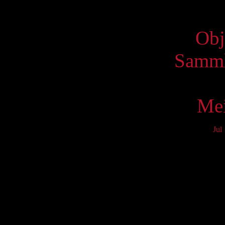
Virtue
Obj
Samml
Mei
Jul
Mo
3
10
17
24
31