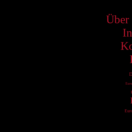
S
Über 
I
Ko
D
Eur
Eur