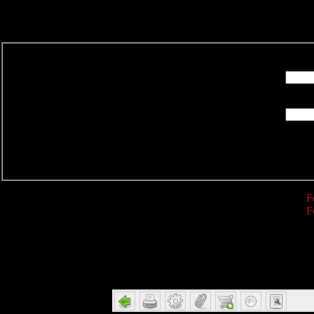
R
F
F
Detail