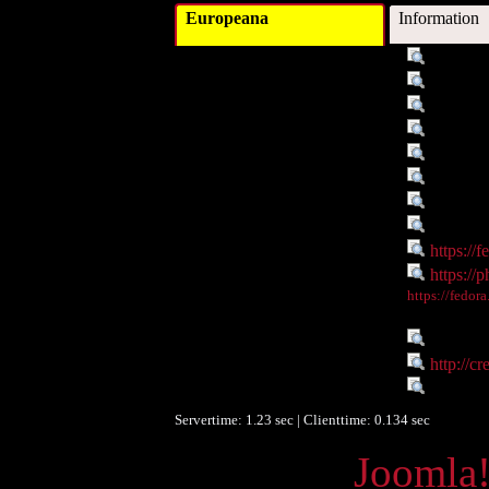
Europeana
Information
Titel :
Die Uni
Autor/Ersteller :
Dr. Sus
Schlagwort :
Univers
Schlagwort :
Die Uni
Beschreibung :
Die Univ
Datum :
2008-10
Objekttyp :
Image
Identifikationsnummer :
o:744
Digitales Objekt - Link :
https://
Digitales Objekt - Webseite :
https://p
Digitales Objekt - Thumbnail
https://fedor
:
Sprache :
de
Rechte :
http://c
Europeana Datenlieferant :
Phaidra 
Servertime: 1.23 sec | Clienttime:
0.134 sec
Powered by
Joomla