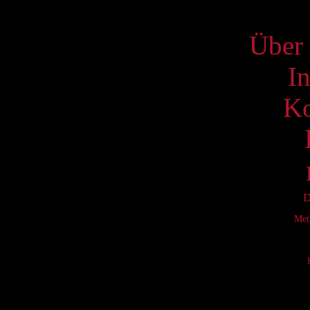
S
Über 
I
Ko
D
Met