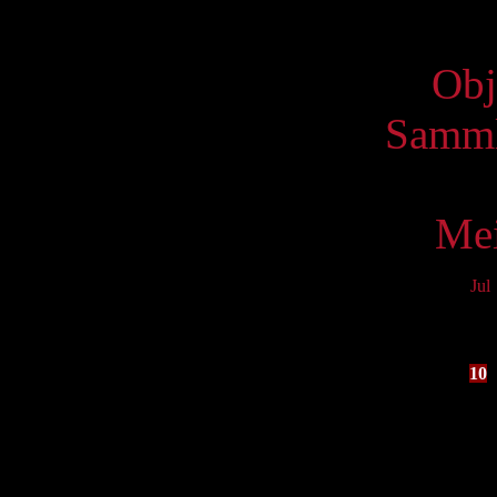
Virtue
Obj
Samml
Mei
Jul
Mo
3
10
17
24
31