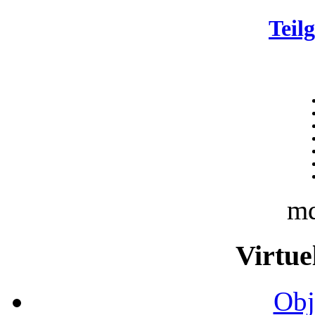
Teil
m
Virtue
Obj