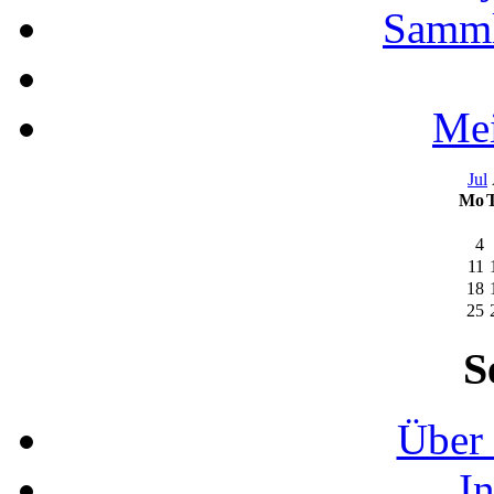
Samml
Mei
Jul
Mo
4
11
18
25
S
Über 
I