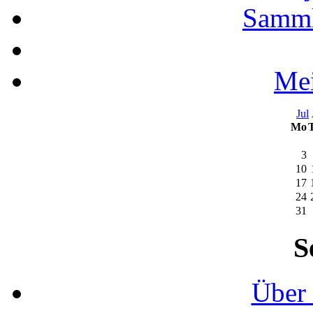
Samml
Mei
Jul
Mo
3
10
17
24
31
S
Über 