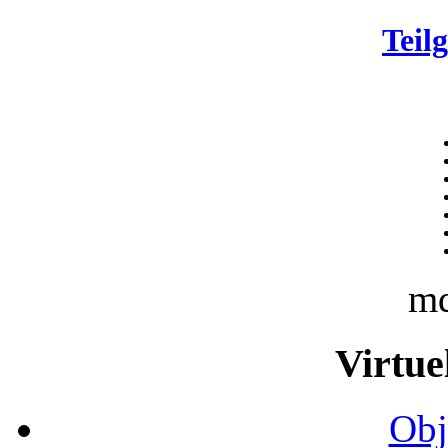
Teil
m
Virtue
Obj