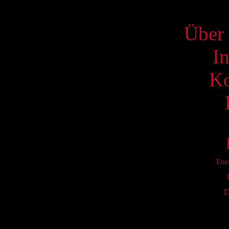
S
Über 
I
Ko
Eur
D