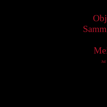
Virtue
Obj
Samml
Mei
Jul
Mo
3
10
17
24
31