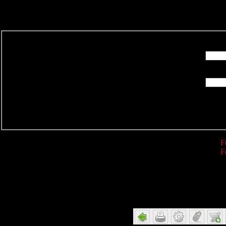
R
F
F
Detail