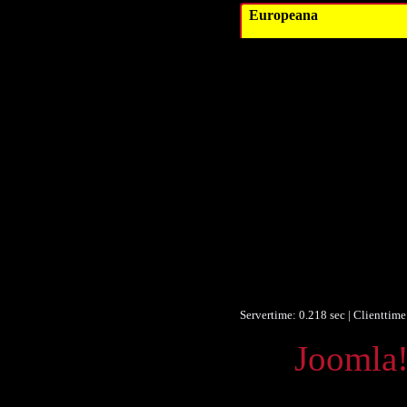
Europeana
Tit
Autor/Erstelle
Schlagwor
Schlagwor
Schlagwor
Schlagwor
Datum/veröffentlich
Objektty
Forma
Forma
Identifikationsnumme
Ist Teil vo
Europeana Ty
Servertime: 0.218 sec | Clienttim
Powered by
Joomla