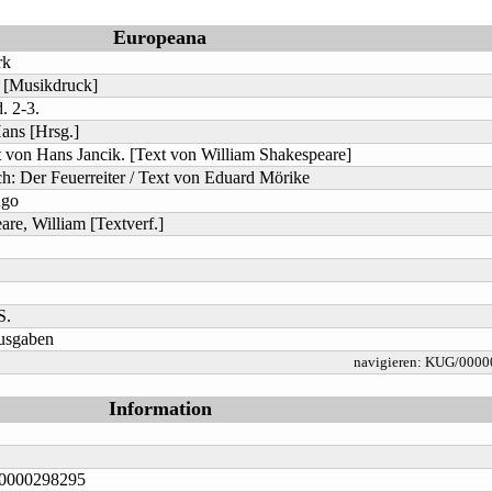
Europeana
rk
d [Musikdruck]
. 2-3.
ans [Hrsg.]
t von Hans Jancik. [Text von William Shakespeare]
ch: Der Feuerreiter / Text von Eduard Mörike
ugo
re, William [Textverf.]
S.
usgaben
navigieren:
KUG/0000
Information
0000298295