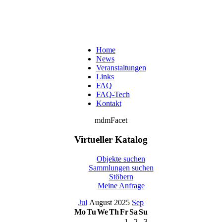
Home
News
Veranstaltungen
Links
FAQ
FAQ-Tech
Kontakt
mdmFacet
Virtueller Katalog
Objekte suchen
Sammlungen suchen
Stöbern
Meine Anfrage
Jul
August 2025
Sep
Mo
Tu
We
Th
Fr
Sa
Su
1
2
3