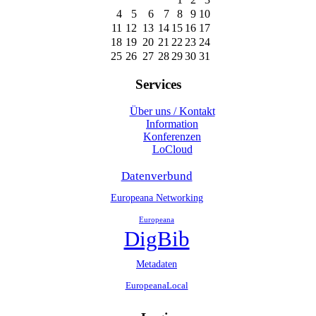
4
5
6
7
8
9
10
11
12
13
14
15
16
17
18
19
20
21
22
23
24
25
26
27
28
29
30
31
Services
Über uns / Kontakt
Information
Konferenzen
LoCloud
Datenverbund
Europeana Networking
Europeana
DigBib
Metadaten
EuropeanaLocal