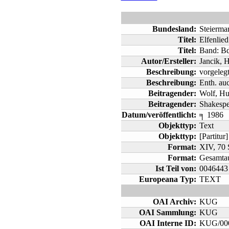
Bundesland:
Steierma
Titel:
Elfenlie
Titel:
Band: Bd
Autor/Ersteller:
Jancik, H
Beschreibung:
vorgeleg
Beschreibung:
Enth. au
Beitragender:
Wolf, H
Beitragender:
Shakespea
Datum/veröffentlicht:
╕ 1986
Objekttyp:
Text
Objekttyp:
[Partitur]
Format:
XIV, 70 
Format:
Gesamta
Ist Teil von:
0046443
Europeana Typ:
TEXT
OAI Archiv:
KUG
OAI Sammlung:
KUG
OAI Interne ID:
KUG/00