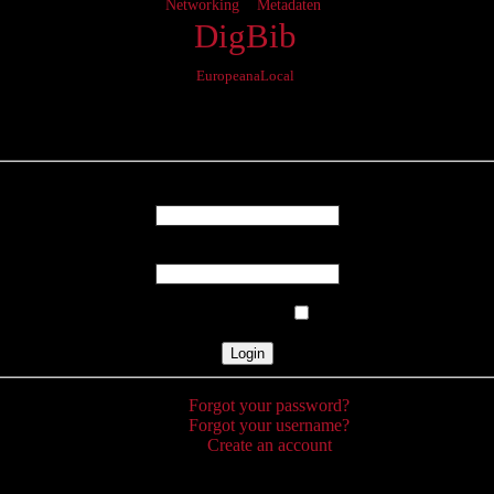
Networking
Metadaten
DigBib
EuropeanaLocal
Login
Username
Password
Remember Me
Forgot your password?
Forgot your username?
Create an account