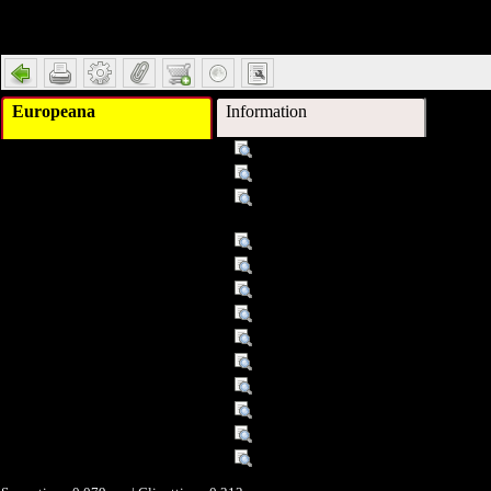
Detail
Europeana
Information
Titel :
Trends, Megatrends, Sackgassen
Titel :
Band: 8
Alternativer Titel :
die Sondersammlung im 21. Jahrhu
Bibliotheken"
Autor/Ersteller :
Schnetzer, Norbert [Hrsg.]
Beschreibung :
hrsg. von Norbert Schnetzer
Verleger :
Neugebauer, Graz ; Feldkirch
Datum/veröffentlicht :
2010
Objekttyp :
Text
Format :
115 S. : Ill.
Format :
Bücher
Identifikationsnummer :
ISBN 3-85376-288-3
Ist Teil von :
Schriften der Vereinigung Österre
Europeana Typ :
TEXT