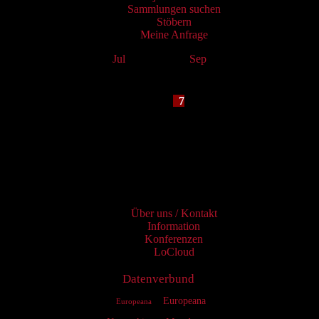
Sammlungen suchen
Stöbern
Meine Anfrage
Jul
August 2026
Sep
Mo
Tu
We
Th
Fr
Sa
Su
1
2
3
4
5
6
7
8
9
10
11
12
13
14
15
16
17
18
19
20
21
22
23
24
25
26
27
28
29
30
31
Services
Über uns / Kontakt
Information
Konferenzen
LoCloud
Datenverbund
Europeana
Europeana