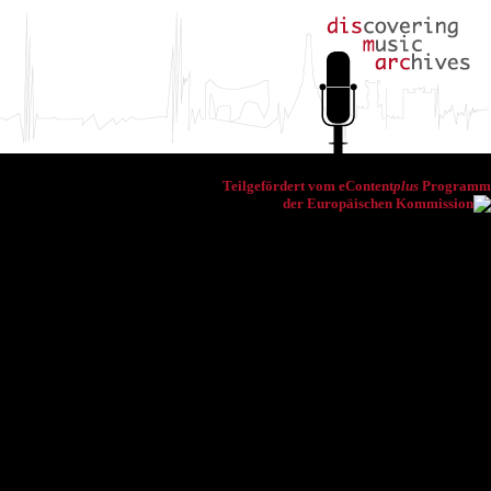
Teilgefördert vom eContent
plus
Programm
der Europäischen Kommission