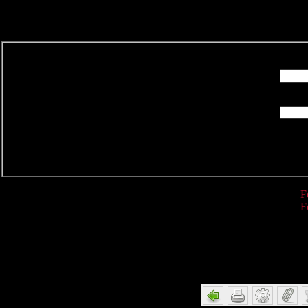
R
F
F
Detail