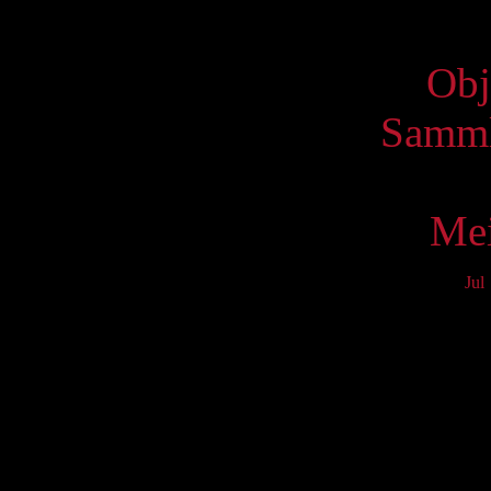
Virtue
Obj
Samml
Mei
Jul
Mo
3
10
17
24
31