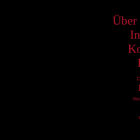
S
Über 
I
Ko
D
Met