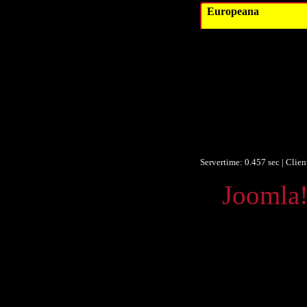
Europeana
Datum/veröffent
Obje
Obje
F
F
Ist Te
Europeana
Servertime: 0.457 sec | Clie
Powered by
Joomla