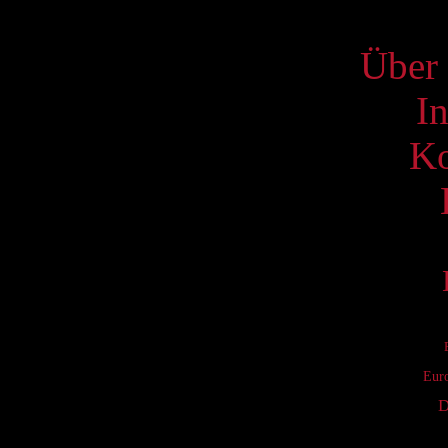
S
Über 
I
Ko
Eur
D