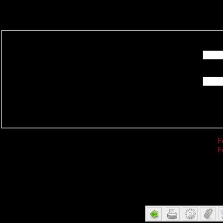
R
F
F
Detail