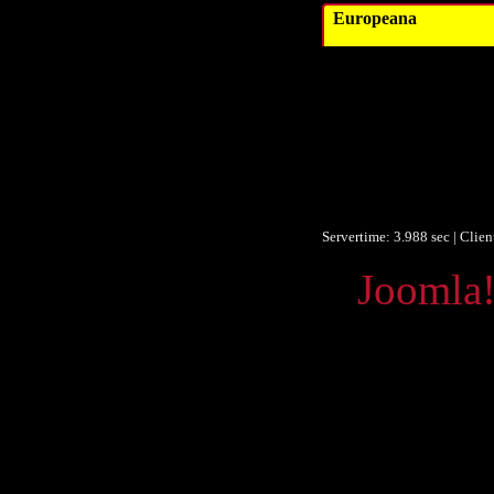
Europeana
Datum/veröffent
Obje
F
F
Ist Te
Europeana
Servertime: 3.988 sec | Clie
Powered by
Joomla