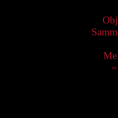
Virtue
Obj
Samml
Mei
Jul
Mo
3
10
17
24
31