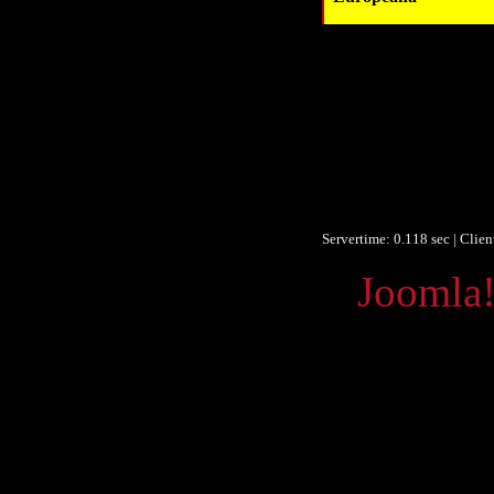
Datum/veröffent
Obje
F
F
Ist Te
Europeana
Servertime: 0.118 sec | Clie
Powered by
Joomla