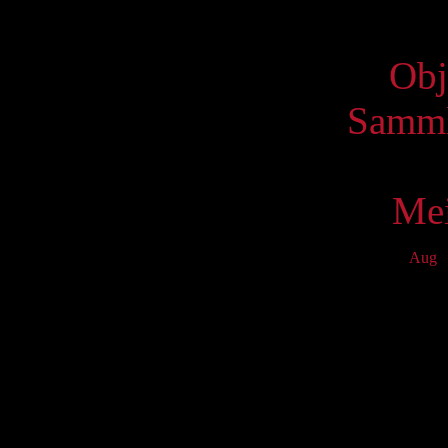
Virtue
Obj
Samml
Mei
Aug
S
Mo
T
1
8
15
22
29
S