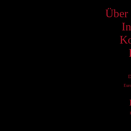
Über 
I
Ko
D
Eur