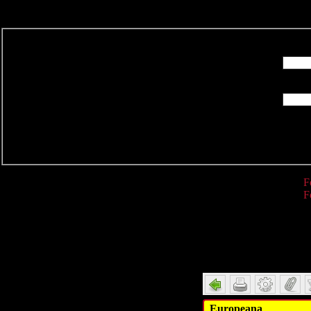
R
F
F
Detail
Europeana