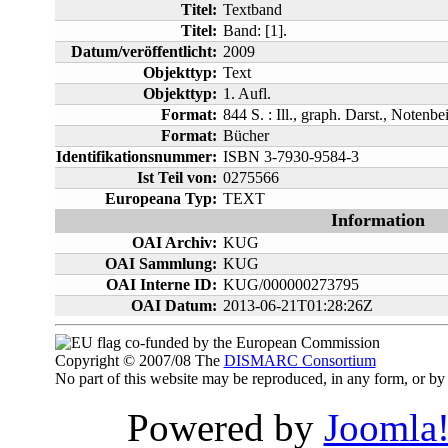
Titel:
Textband
Titel:
Band: [1].
Datum/veröffentlicht:
2009
Objekttyp:
Text
Objekttyp:
1. Aufl.
Format:
844 S. : Ill., graph. Darst., Notenbe
Format:
Bücher
Identifikationsnummer:
ISBN 3-7930-9584-3
Ist Teil von:
0275566
Europeana Typ:
TEXT
Information
OAI Archiv:
KUG
OAI Sammlung:
KUG
OAI Interne ID:
KUG/000000273795
OAI Datum:
2013-06-21T01:28:26Z
co-funded by the European Commission
Copyright © 2007/08 The
DISMARC Consortium
No part of this website may be reproduced, in any form, or 
Powered by
Joomla