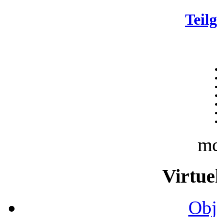
Teil
m
Virtue
Obj