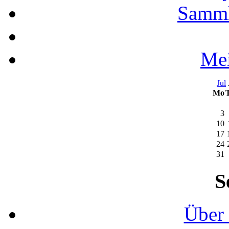
Samml
Mei
Jul
Mo
3
10
17
24
31
S
Über 